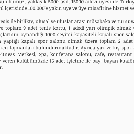
n kulübümüz,
yaklaşık 5000 asil, 15000 ailevi üyesi ile Türk
yıl içerisinde 100.000’e yakın üye ve üye misafirine hizmet
v
sis ile birlikte, ulusal ve uluslar arası müsabaka ve turnuva
re toplam 9 adet tenis kortu, 1 adedi
yarı olimpik olmak 
açlarının
oynandığı 1000 seyirci kapasiteli kapalı spor sal
 yaptığı kapalı spor salonu olmak üzere toplam 2 adet
orcu lojmanları bulundurmaktadır.
Ayrıca yaz ve kış spor 
 Fitness
Merkezi, Spa, konferans salonu, cafe, restaurant 
 veren kulübümüzde 16 adet işletme ile bay- bayan kuafö
r.