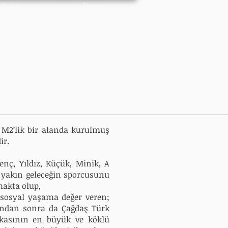
Galeri
İletişim
 M2’lik bir alanda kurulmuş
ir.
enç, Yıldız, Küçük, Minik, A
e yakın geleceğin sporcusunu
makta olup,
 sosyal yaşama değer veren;
undan sonra da Çağdaş Türk
akasının en büyük ve köklü