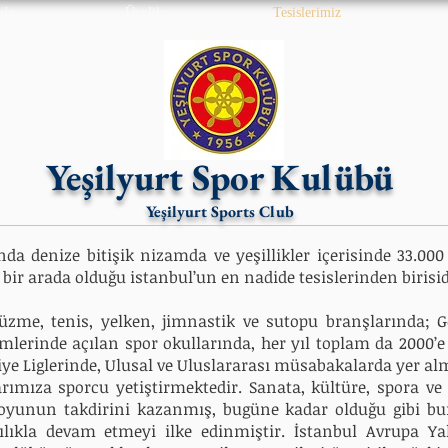
zda
Üyelik
Tesislerimiz
Yeşilyurt Spor Kulübü
Yeşilyurt Sports Club
ında denize bitişik nizamda ve yeşillikler içerisinde
33.000
n bir arada olduğu
istanbul’un en nadide tesislerinden birisid
yüzme, tenis, yelken, jimnastik ve sutopu branşlarında;
G
emlerinde açılan spor okullarında, her yıl toplam da 2000’
iye Liglerinde, Ulusal ve Uluslararası müsabakalarda yer al
rımıza sporcu yetiştirmektedir.
Sanata, kültüre, spora ve
oyunun takdirini kazanmış, bugüne kadar olduğu gibi b
lılıkla devam etmeyi ilke edinmiştir.
İstanbul Avrupa Y