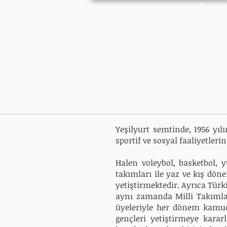
Anasayfa
Hakkımı
Yeşilyurt semtinde, 1956 yıl
sportif ve sosyal faaliyetleri
Halen voleybol, basketbol, 
takımları ile yaz ve kış dön
yetiştirmektedir.
Ayrıca Türk
aynı zamanda Milli Takımla
üyeleriyle her dönem kamu
gençleri yetiştirmeye karar