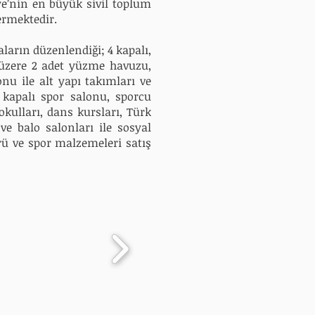
iye’nin en büyük sivil toplum
ermektedir.
ların düzenlendiği; 4 kapalı,
üzere 2 adet yüzme havuzu,
onu ile alt yapı takımları ve
 kapalı
spor salonu, sporcu
okulları, dans kursları, Türk
ve balo salonları ile sosyal
rü ve
spor malzemeleri satış