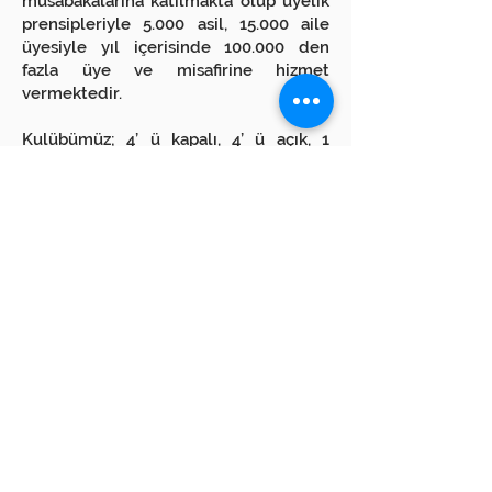
müsabakalarına katılmakta olup üyelik
prensipleriyle 5.000 asil, 15.000 aile
üyesiyle yıl içerisinde 100.000 den
fazla üye ve misafirine hizmet
vermektedir.
Kulübümüz; 4’ ü kapalı, 4’ ü açık, 1
padel olmak üzere 9 adet tenis
kortuna, 1’i yarı olimpik olmak üzere 2
adet yüzme havuzuna, 1 adedi
uluslararası standartlarda inşa edilmiş
ve lig maçlarının oynandığı 1000 seyirci
kapasitesine sahip 2 adet kapalı spor
salonuna, sporcu lojmanlarına, fitness
ve SPA merkezlerine, her türlü toplantı
ve etkinliğin yapılabildiği konferans
salonlarına, bay ve bayan kuaförlerine,
spor malzemeleri satış mağazalarına,
ayrıca bir çok tanınmış markaların kafe
ve deniz manzaralı restoranlarına sahip
olmakla birlikte her biri 300-350 kişilik
olmak üzere 3 adet balo ve düğün